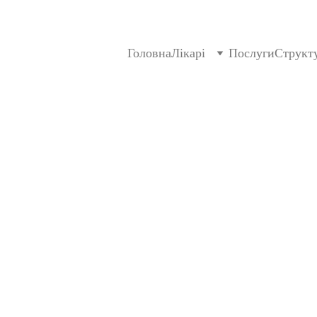
Головна
Лікарі
Послуги
Структ
7/1/2026
1 min read